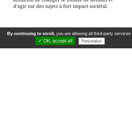
d’agir sur des sujets à fort impact sociétal.
By continuing to scroll,
you are allowing all third-party services
✓ OK, accept all
Histoire suivante
Personalize
© École polytechnique 2019. Tous droits
réservés.
Mentions légales
Espace presse