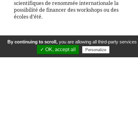
scientifiques de renommée internationale la
possibilité de financer des workshops ou des
écoles d’été.
By continuing to scroll,
you are allowing all third-party services
✓ OK, accept all
Histoire suivante
Personalize
© École polytechnique 2019. Tous droits
réservés.
Mentions légales
Espace presse