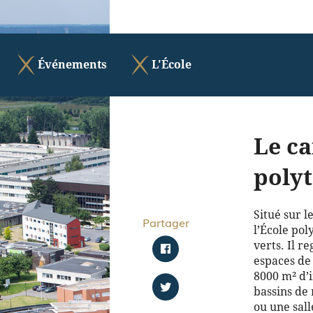
Événements
L'École
Le ca
poly
Situé sur l
Partager
l’École pol
verts. Il r
espaces de 
8000 m² d’
bassins de 
ou une sall